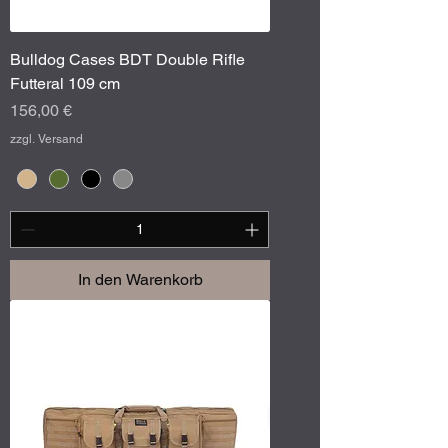
Bulldog Cases BDT Double Rifle
Futteral 109 cm
Preis
156,00 €
zzgl. Versand
In den Warenkorb