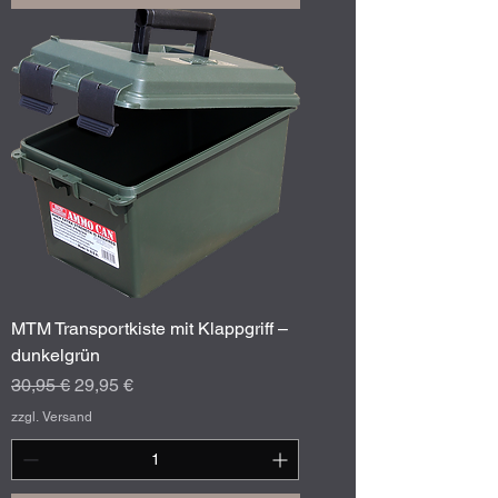
MTM Transportkiste mit Klappgriff –
dunkelgrün
Standardpreis
Sale-Preis
30,95 €
29,95 €
zzgl. Versand