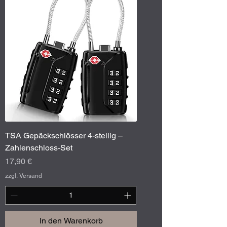
TSA Gepäckschlösser 4-stellig –
Zahlenschloss-Set
Preis
17,90 €
zzgl. Versand
In den Warenkorb