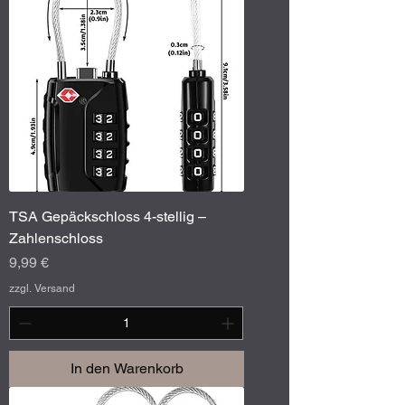
TSA Gepäckschloss 4-stellig –
Zahlenschloss
Preis
9,99 €
zzgl. Versand
In den Warenkorb