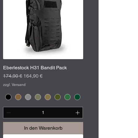
Eberlestock H31 Bandit Pack
Standardpreis
Sale-Preis
174,90 €
164,90 €
zzgl. Versand
In den Warenkorb