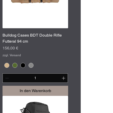
Bulldog Cases BDT Double Rifle
Futteral 94 cm
Preis
156,00 €
zzgl. Versand
In den Warenkorb