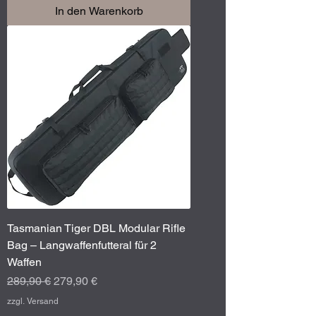
In den Warenkorb
Tasmanian Tiger DBL Modular Rifle
Bag – Langwaffenfutteral für 2
Waffen
Standardpreis
Sale-Preis
289,90 €
279,90 €
zzgl. Versand