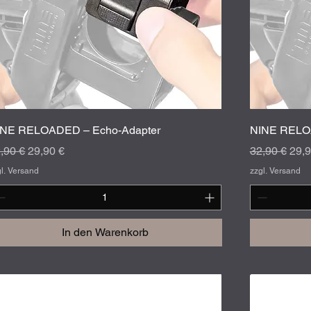
Schnellansicht
INE RELOADED – Echo-Adapter
NINE RELOA
andardpreis
Sale-Preis
Standardpre
Sale
,90 €
29,90 €
32,90 €
29,9
gl. Versand
zzgl. Versand
In den Warenkorb