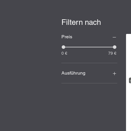
Filtern nach
Preis
0 €
79 €
Ausführung
J-Frame
K-Frame
L-Frame
N-Frame
Ruger GP100
Ruger LCR
S&W 617; .22lfb