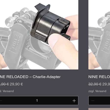
Schnellansicht
INE RELOADED – Charlie-Adapter
NINE RELOA
andardpreis
Sale-Preis
Standardpre
Sale
,90 €
29,90 €
32,90 €
29,9
gl. Versand
zzgl. Versand