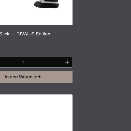
Schnellansicht
tick — RIVAL-S Edition
In den Warenkorb