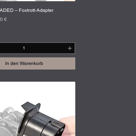
Schnellansicht
DED – Foxtrott-Adapter
is
-Preis
0 €
In den Warenkorb