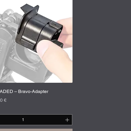
Schnellansicht
DED – Bravo-Adapter
is
-Preis
0 €