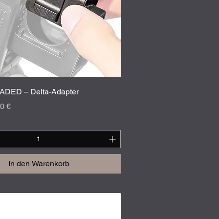
Schnellansicht
DED – Delta-Adapter
is
-Preis
0 €
In den Warenkorb