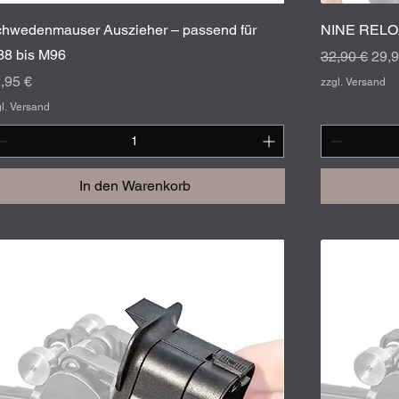
Schnellansicht
hwedenmauser Auszieher – passend für
NINE RELOA
8 bis M96
Standardpre
Sale
32,90 €
29,9
eis
,95 €
zzgl. Versand
gl. Versand
In den Warenkorb