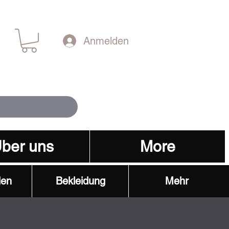
Anmelden
ber uns
More
den
Bekleidung
Mehr