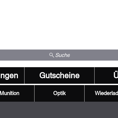
Suche
ungen
Gutscheine
Ü
Munition
Optik
Wiederla