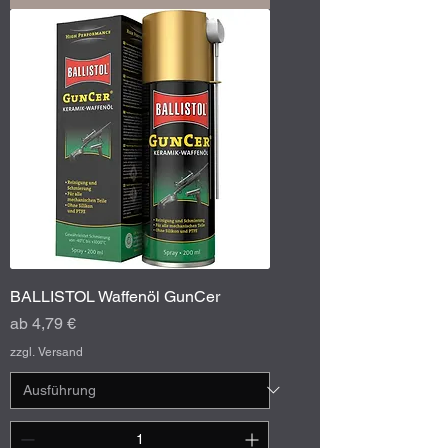
BALLISTOL Waffenöl GunCer
Sale-Preis
ab
4,79 €
zzgl. Versand