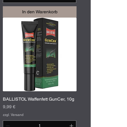
In den Warenkorb
BALLISTOL Waffenfett GunCer, 10g
Preis
9,99 €
zzgl. Versand