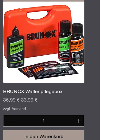
BRUNOX Waffenpflegebox
Standardpreis
Sale-Preis
36,99 €
33,99 €
zzgl. Versand
In den Warenkorb