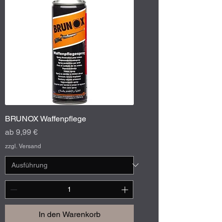
BRUNOX Waffenpflege
Sale-Preis
ab
9,99 €
zzgl. Versand
In den Warenkorb