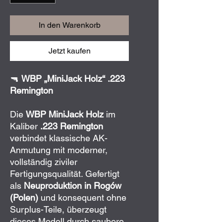
In den Warenkorb
Jetzt kaufen
🔫
WBP „MiniJack Holz“ .223
Remington
Die
WBP
MiniJack Holz
im
Kaliber
.223 Remington
verbindet klassische AK-
Anmutung mit moderner,
vollständig ziviler
Fertigungsqualität. Gefertigt
als
Neuproduktion in Rogów
(Polen)
und konsequent ohne
Surplus-Teile, überzeugt
dieses Modell durch saubere