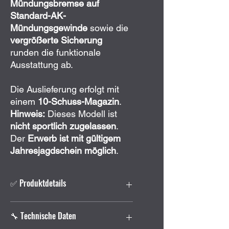
Mündungsbremse auf
Standard-AK-
Mündungsgewinde
sowie die
vergrößerte Sicherung
runden die funktionale
Ausstattung ab.
Die Auslieferung erfolgt mit
einem
10-Schuss-Magazin
.
Hinweis:
Dieses Modell ist
nicht sportlich zugelassen
.
Der
Erwerb ist mit gültigem
Jahresjagdschein möglich
.
✅ Produktdetails
Halbautomatische Büchse im
🔧 Technische Daten
Kaliber
.223 Remington
Komplette zivile Neufertigung