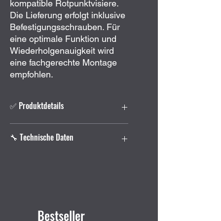
kompatible Rotpunktvisiere.
Die Lieferung erfolgt inklusive
Befestigungsschrauben. Für
eine optimale Funktion und
Wiederholgenauigkeit wird
eine fachgerechte Montage
empfohlen.
✅ Produktdetails
Niedrige Picatinny-Montage
für
🔧 Technische Daten
Trijicon Reflexvisiere
Passend für
Trijicon RMR
und
Trijicon SRO
Hersteller:
Trijicon
Zur Montage auf
Picatinny-
Modell:
RMR/SRO Low Mount
Schienen
Kompatibilität:
Trijicon RMR / SRO
Flache Bauhöhe für
niedrige
Montagesystem:
Picatinny
Visierlinie
Bauhöhe:
niedrig
Bestseller
Robuste Ausführung in
Schwarz
Farbe:
Schwarz