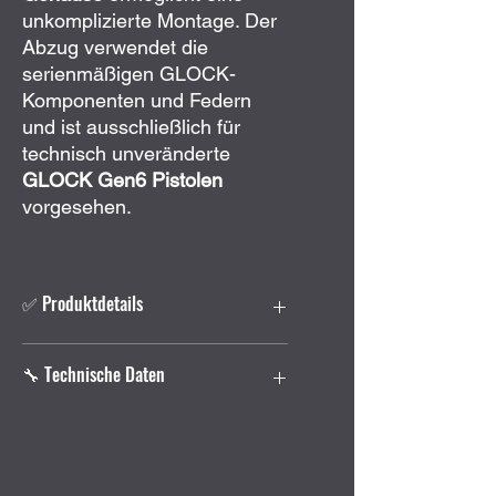
unkomplizierte Montage. Der
Abzug verwendet die
serienmäßigen GLOCK-
Komponenten und Federn
und ist ausschließlich für
technisch unveränderte
GLOCK Gen6 Pistolen
vorgesehen.
✅ Produktdetails
Alpha Competition Abzug
für
🔧 Technische Daten
GLOCK Gen6 Pistolen
Gerades Aluminium-Abzugszüngel
Abzugsgewicht von ca.
1.360 g / 3
Hersteller:
Timney Triggers
lb
Serie:
Alpha Competition
Klar definierter und sauberer
Kompatibilität:
GLOCK Gen6
Druckpunkt
Kaliberkompatibilität:
9 mm Luger /