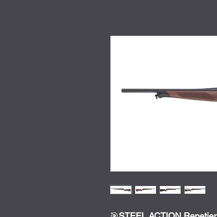
🎯
STEEL ACTION Repetierb