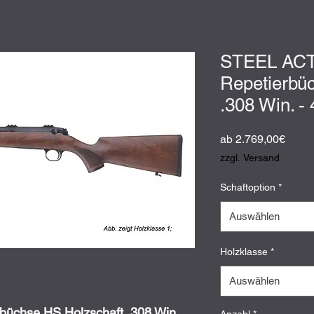
STEEL AC
Repetierbü
.308 Win. -
Sale-
ab
2.769,00€
Preis
zzgl. Versand
Schaftoption
*
Auswählen
Holzklasse
*
Auswählen
üchse HS Holzschaft .308 Win.