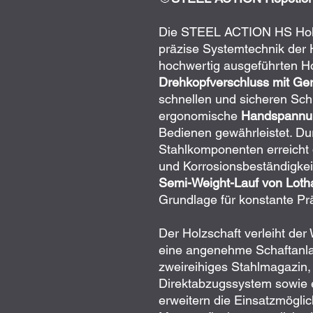
Die STEEL ACTION HS Holzs
präzise Systemtechnik der 
hochwertig ausgeführten Ho
Drehkopfverschluss mit Ge
schnellen und sicheren Sc
ergonomische
Handspannu
Bedienen gewährleistet. Dur
Stahlkomponenten erreicht 
und Korrosionsbeständigkei
Semi-Weight-Lauf von Loth
Grundlage für konstante Prä
Der Holzschaft verleiht der 
eine angenehme Schaftanl
zweireihiges Stahlmagazin, d
Direktabzugssystem sowie 
erweitern die Einsatzmöglich