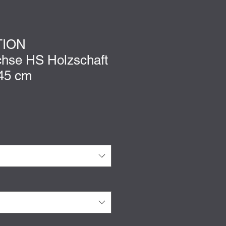
TION
chse HS Holzschaft
 45 cm