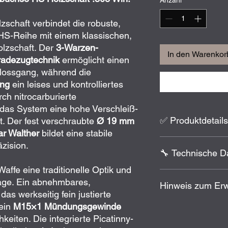
Anzahl
*
chaft verbindet die robuste,
HS-Reihe mit einem klassischen,
lzschaft. Der
3-Warzen-
In den Warenkor
radezugtechnik
ermöglicht einen
hlossgang, während die
ng
ein leises und kontrolliertes
ch nitrocarburierte
das System eine hohe Verschleiß-
✅ Produktdetails
t. Der fest verschraubte
Ø 19 mm
ar Walther
bildet eine stabile
Geradezug-Syst
zision.
🔧 Technische D
Drehkopfverschlu
Handspannung, le
Waffe eine traditionelle Optik und
Nitrocarburierte S
Kaliber: .308 Win.
age. Ein abnehmbares,
Hinweis zum Er
Semi-Weight-Lauf
Lauflänge: 450 mm
as werkseitig fein justierte
Holzschaft, unters
Laufdurchmesser
ein
M15×1 Mündungsgewinde
Abnehmbares Stah
Laufkontur: Rund
EWB-pflichtig!
Integrierte Picat
Verschlusssystem
keiten. Die integrierte Picatinny-
Zum Erwerb dieses Pr
Direktabzug, werks
Verschluss