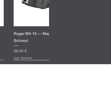
Schnellansicht
Ruger BX-15 — Magazin (.22 LR, 15
Schuss)
Preis
38,90 €
zzgl. Versand
Service-Inf
Kontaktformular
Häufige Fragen