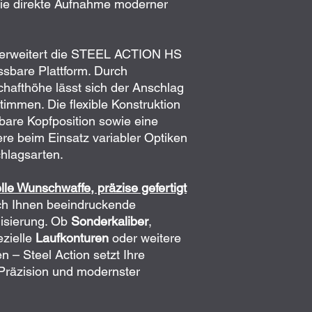
Erwerbsberechtigung
die direkte Aufnahme moderner
Mündungsgewind
Magazin­kapazität:
etc.)
zwingend
erford
Abzugstyp: Straig
Nachweis kann diese
Systemkasten: St
erweitert die STEEL ACTION HS
Gesamtlänge: ca
sbare Plattform. Durch
Gesamtgewicht: c
chafthöhe lässt sich der Anschlag
Mehrgewicht Flex-
Systemkasten: St
immen. Die flexible Konstruktion
Offene Visierung:
rbare Kopfposition sowie eine
Mündungsgewinde
re beim Einsatz variabler Optiken
Kategorie: Großka
chlagsarten.
elle Wunschwaffe, präzise gefertigt
ich Ihnen beeindruckende
lisierung. Ob
Sonderkaliber
,
ezielle
Laufkonturen
oder weitere
– Steel Action setzt Ihre
 Präzision und modernster