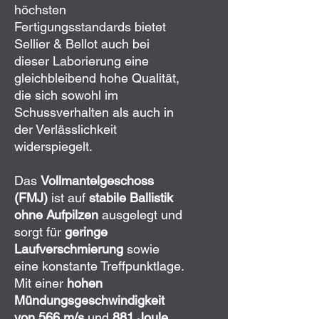
höchsten
Fertigungsstandards bietet
Sellier & Bellot auch bei
dieser Laborierung eine
gleichbleibend hohe Qualität,
die sich sowohl im
Schussverhalten als auch in
der Verlässlichkeit
widerspiegelt.
Das
Vollmantelgeschoss
(FMJ)
ist auf
stabile Ballistik
ohne Aufpilzen
ausgelegt und
sorgt für
geringe
Laufverschmierung
sowie
eine konstante Treffpunktlage.
Mit einer
hohen
Mündungsgeschwindigkeit
von 566 m/s
und
881 Joule