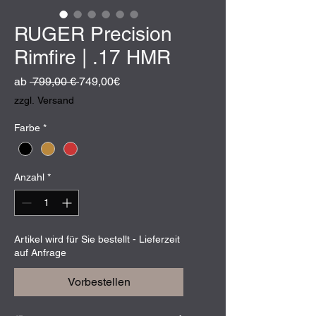
RUGER Precision
Rimfire | .17 HMR
Standardpreis
Sale-
ab
 799,00 € 
749,00€
Preis
zzgl. Versand
Farbe
*
Anzahl
*
Artikel wird für Sie bestellt - Lieferzeit
auf Anfrage
Vorbestellen