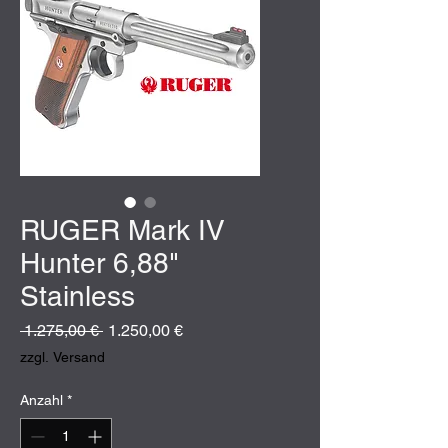
RUGER Mark IV
Hunter 6,88"
Stainless
Standardpreis
Sale-
 1.275,00 € 
1.250,00 €
Preis
zzgl. Versand
Anzahl
*