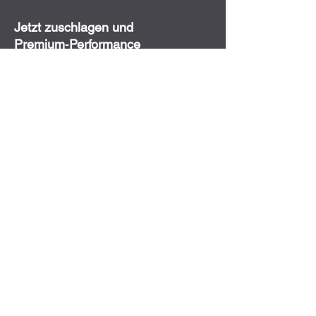
Jetzt zuschlagen und
Premium‑Performance
sichern!
Dieses Set vereint die
legendäre Zuverlässigkeit der
Remington 700 SPS Tactical
mit der High‑Tech‑Ergonomie
des AI AICS Chassis – für
Schützen, die
kompromisslose Präzision
verlangen.
!! EWB-Pflichtig !!
🔧 Technische Daten: