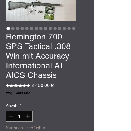
Remington 700
SPS Tactical .308
Win mit Accuracy
International AT
AICS Chassis
Standardpreis
Sale-
 2.985,00 € 
2.450,00 €
Preis
zzgl. Versand
Anzahl
*
Nur noch 1 verfügbar