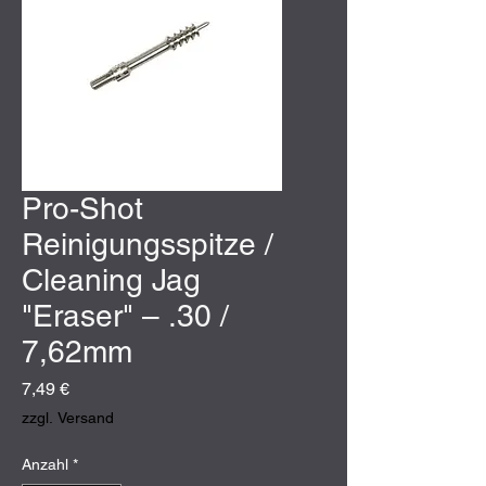
Pro-Shot
Reinigungsspitze /
Cleaning Jag
"Eraser" – .30 /
7,62mm
Preis
7,49 €
zzgl. Versand
Anzahl
*