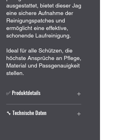
ausgestattet, bietet dieser Jag
eine sichere Aufnahme der
Reinigungspatches und
ermöglicht eine effektive,
schonende Laufreinigung.
Ideal für alle Schützen, die
höchste Ansprüche an Pflege,
Material und Passgenauigkeit
stellen.
✅ Produktdetails
Hochwertiger
Messing-
🔧 Technische Daten
Reinigungsjag
für
Rifle & Pistole
im Großkaliberbereich
Optimale Patch-Führung für
Kaliber:
.41 / 10,4 mm
effektive und schonende
Material:
Messing
Laufreinigung