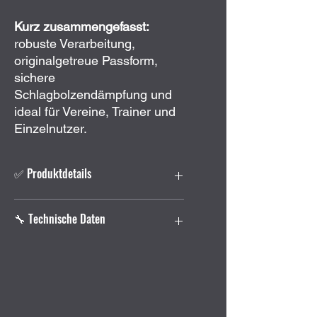
Kurz zusammengefasst:
robuste Verarbeitung,
originalgetreue Passform,
sichere
Schlagbolzendämpfung und
ideal für Vereine, Trainer und
Einzelnutzer.
✅ Produktdetails
24 Stück
Pufferpatronen im Set
🔧 Technische Daten
Kaliber:
.22 lfB / .22 LR
Material:
strapazierfähiges
Polymer (Pachmayr by Lyman,
Packungsinhalt:
24 Pufferpatronen
USA)
Passform:
Entspricht den
Farbe:
Orange (deutliche
Abmessungen der Originalpatrone
Kennzeichnung gegen
(maßgenau)
Verwechslung)
Kompatibilität:
Geeignet für