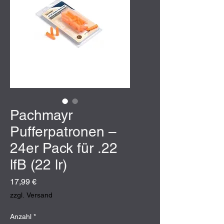
Pachmayr
Pufferpatronen –
24er Pack für .22
lfB (22 lr)
Preis
17,99 €
zzgl. Versand
Anzahl
*