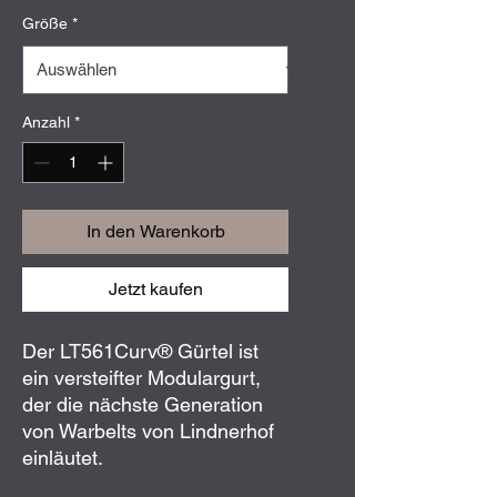
Größe
*
Anzahl
*
In den Warenkorb
Jetzt kaufen
Der LT561Curv® Gürtel ist
ein versteifter Modulargurt,
der die nächste Generation
von Warbelts von Lindnerhof
einläutet.