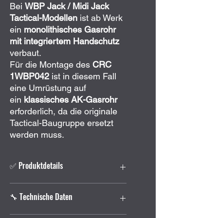
Bei
WBP Jack / Midi Jack
Tactical-Modellen
ist ab Werk
ein
monolithisches Gasrohr
mit integriertem Handschutz
verbaut.
Für die Montage des
CRC
1WBP042
ist in diesem Fall
eine Umrüstung auf
ein
klassisches AK-Gasrohr
erforderlich, da die originale
Tactical-Baugruppe ersetzt
werden muss.
✅ Produktdetails
Kurzer Handschutz mit oberer
🔧 Technische Daten
Abdeckung
M-LOK-Schnittstellen an drei