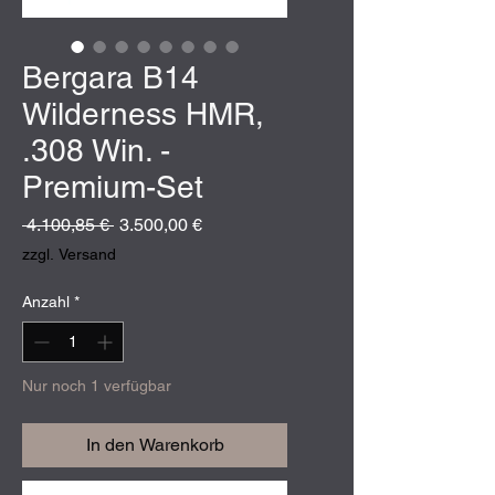
Bergara B14
Wilderness HMR,
.308 Win. -
Premium-Set
Standardpreis
Sale-
 4.100,85 € 
3.500,00 €
Preis
zzgl. Versand
Anzahl
*
Nur noch 1 verfügbar
In den Warenkorb