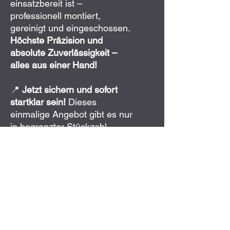
einsatzbereit ist –
professionell montiert,
gereinigt und eingeschossen.
Höchste Präzision und
absolute Zuverlässigkeit –
alles aus einer Hand!
📍
Jetzt sichern und sofort
startklar sein!
Dieses
einmalige Angebot gibt es nur
in begrenzter Stückzahl –
greifen Sie zu, solange es
verfügbar ist!
Technische Daten der Waffe
Lauflänge in cm: 51 cm
Technische Daten des Zielfernrohrs