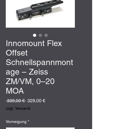
Innomount Flex
Offset
Schnellspannmont
age – Zeiss
ZM/VM, 0–20
MOA
Standardpreis
Sale-
 339,00 € 
329,00 €
Preis
zzgl. Versand
Vorneigung
*