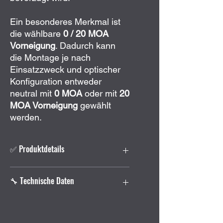
Ein besonderes Merkmal ist
die wählbare
0 / 20 MOA
Vorneigung
. Dadurch kann
die Montage je nach
Einsatzzweck und optischer
Konfiguration entweder
neutral mit
0 MOA
oder mit
20
MOA Vorneigung
gewählt
werden.
✅ Produktdetails
Taktische Schnellspannmontage
🔧 Technische Daten
für Zielfernrohre
Passend für
Zeiss ZM/VM
Schienenaufnahme
Hersteller:
Innomount
Flex Offset Ausführung
mit 50 mm
Modell:
Flex Offset