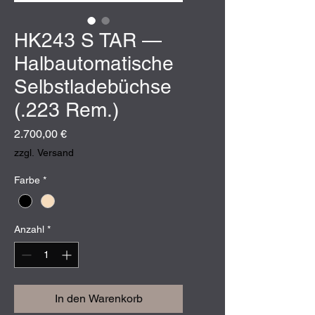
HK243 S TAR —
Halbautomatische
Selbstladebüchse
(.223 Rem.)
Preis
2.700,00 €
zzgl. Versand
Farbe
*
Anzahl
*
In den Warenkorb