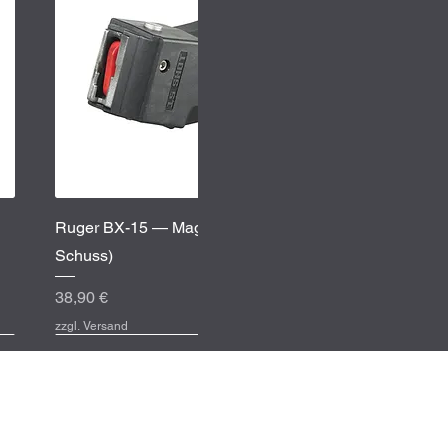
Schnellansicht
Ruger BX-15 — Magazin (.22 LR, 15
Schuss)
Preis
38,90 €
zzgl. Versand
Service-Inf