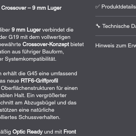
✅ Produktdetails
Crossover – 9 mm Luger
Selbstladepistole
🔧 Technische D
Crossover-Bauwe
liber
9 mm Luger
verbindet die
Full-Size-Griffstüc
der G19 mit dem vollwertigen
Neue
Gen6 Ergo
Kaliber:
9 mm Lug
 bewährte
Crossover-Konzept
bietet
Hinweis zum Er
sichere Handlage
System:
Safe Acti
ion aus führiger Bauform,
RTF6-Grifftextur
m
Modell:
G45 Gen6
Oberflächenstruk
Lauflänge:
4" / 1
r Systemkompatibilität.
EWB-pflichtig!
Gerades Abzugsz
Optic Ready:
Ja,
Zum Erwerb dieses Pr
Griffrücken
Front Serrations:
Erwerbsberechtigung
n erhält die G45 eine umfassend
Höherer
Freischn
Visierung:
verstell
etc.)
zwingend
erford
Das neue
RTF6-Griffprofil
Vergrößerter
Beav
Steuerfeder:
2 kg
Nachweis kann diese
 Oberflächenstrukturen für einen
Optic Ready Sys
Griffstück:
Full-Si
ablen Halt. Ein vergrößerter
Front Serrations
s
Verschlusslänge:
ischnitt am Abzugsbügel und das
Durchladerillen
Texturierte Aufla
tützen eine natürliche
Abzugsbügels
lliertes Schussverhalten.
Beidseitig ausge
Verstellbare Visie
mäßig
Optic Ready
und mit
Front
2-kg-Steuerfeder