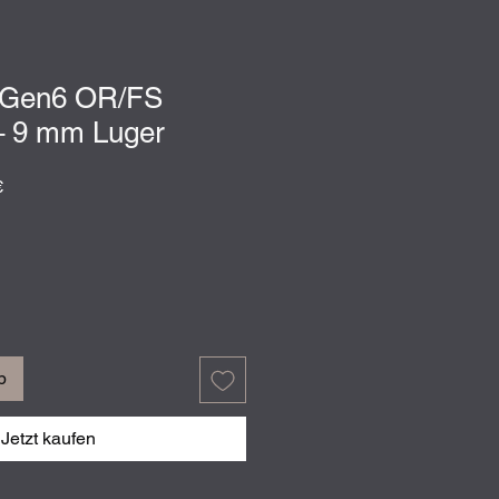
Gen6 OR/FS
– 9 mm Luger
preis
Sale-
€
Preis
b
Jetzt kaufen