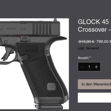
GLOCK 45 
Crossover 
Standard
 919,00 € 
799,00 
zzgl. Versand
Anzahl
*
In den Warenkor