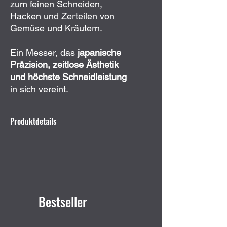
zum feinen Schneiden,
Hacken und Zerteilen von
Gemüse und Kräutern.
Ein Messer, das
japanische
Präzision, zeitlose Ästhetik
und höchste Schneidleistung
in sich vereint.
Produktdetails
Klingenstahl:
67-lagiger
Damaststahl mit VG10-Kern,
rostfrei
Härte:
ca. 60 HRC
Griffmaterial:
G10
Bestseller
Klingenlänge:
175 mm
Gesamtlänge:
320 mm
Gewicht:
300 g