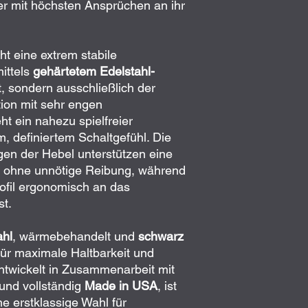
er mit höchsten Ansprüchen an ihr
t eine extrem stabile
ittels
gehärtetem Edelstahl-
gt, sondern ausschließlich der
tion mit sehr engen
ht ein nahezu spielfreier
, definiertem Schaltgefühl. Die
gen der Hebel unterstützen eine
ohne unnötige Reibung, während
rofil ergonomisch an das
t.
ahl
, wärmebehandelt und
schwarz
für maximale Haltbarkeit und
ntwickelt in Zusammenarbeit mit
und vollständig
Made in USA
, ist
e erstklassige Wahl für