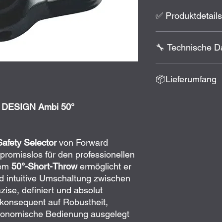
✅ Produktdetails
50° Short-Throw
🔧 Technische D
FIRE/SEMI)
Beidseitig bedien
Standardhebel, ni
System: AR-15 S
📦Lieferumfang
Längs geriffelte 
Sicherungswinkel:
Konisches Hebelpr
Material Zentrum:
Positionsnoppen a
Material Hebel: 86
Sicherungsachse
DESIGN Ambi 50°
Rollstift-Befestig
Oberfläche: schwar
2 Sicherungshebe
Enge Fertigungsto
Befestigung: Edels
Selektorfeder
Kooperation mit S
Kompatibilität: M
KNS nitridierter D
Made in USA
Hersteller: Forwa
afety Selector
von Forward
4 Rollstifte (2 Re
romisslos für den professionellen
nem
50°-Short-Throw
ermöglicht er
d intuitive Umschaltung zwischen
se, definiert und absolut
 konsequent auf Robustheit,
gonomische Bedienung ausgelegt