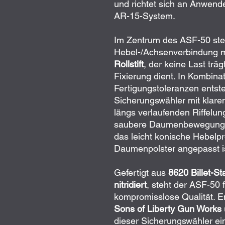
und richtet sich an Anwend
AR-15-System.
Im Zentrum des ASF-50 steh
Hebel-/Achsenverbindung m
Rollstift
, der keine Last trä
Fixierung dient. In Kombina
Fertigungstoleranzen entste
Sicherungswähler mit klarem
längs verlaufenden Riffelun
saubere Daumenbewegung 
das leicht konische Hebelp
Daumenpolster angepasst is
Gefertigt aus
8620 Billet-St
nitridiert
, steht der ASF-50 
kompromisslose Qualität. E
Sons of Liberty Gun Works
dieser Sicherungswähler ein