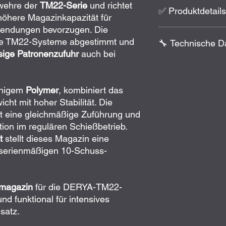
ewehre der
TM22-Serie
und richtet
✅ Produktdetails
höhere Magazinkapazität für
nwendungen bevorzugen. Die
Original DERYA M
 die TM22-Systeme abgestimmt und
🔧 Technische D
Passend für
alle 
sige Patronenzufuhr
auch bei
Robuste Polymerk
Erhöhte Kapazität
Kaliber:
.22 Long R
Zuverlässige Pat
Kapazität:
25 Sch
Farbe:
Schwarz
Material:
Polymer
ähigem
Polymer
, kombiniert das
Magazintyp:
abne
ht mit hoher Stabilität. Die
zt eine gleichmäßige Zuführung und
tion im regulären Schießbetrieb.
t
stellt dieses Magazin eine
serienmäßigen 10-Schuss-
zmagazin
für die DERYA-TM22-
nd funktional für intensives
satz.