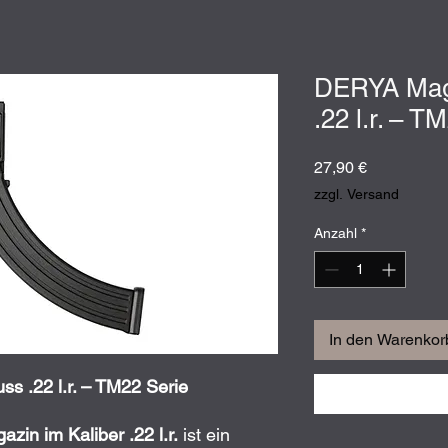
DERYA Mag
.22 l.r. – T
Preis
27,90 €
zzgl. Versand
Anzahl
*
In den Warenkor
s .22 l.r. – TM22 Serie
in im Kaliber .22 l.r.
ist ein