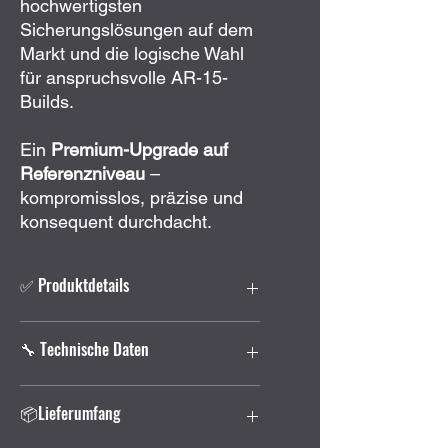
hochwertigsten
Sicherungslösungen auf dem
Markt und die logische Wahl
für anspruchsvolle AR-15-
Builds.
Ein
Premium-Upgrade auf
Referenzniveau
–
kompromisslos, präzise und
konsequent durchdacht.
✅ Produktdetails
Beidseitig bedienbarer
🔧 Technische Daten
Sicherungswähler für AR-15
Modularer Aufbau mit
austauschbaren Hebeln
Hersteller:
Battle Arms
📦Lieferumfang
Umkehrbares Safety-Center:
0°–
Development Inc.
60° oder 0°–90°
Modell:
BAD-ASS-PRO