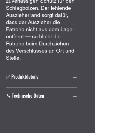
zuverlässigen Schutz für den
Schlagbolzen. Der fehlende
Auszieherrand sorgt dafür,
dass der Auszieher die
Patrone nicht aus dem Lager
entfernt — so bleibt die
Patrone beim Durchziehen
des Verschlusses an Ort und
Stelle.
✅ Produktdetails
Inhalt: 2
Stück
🔧 Technische Daten
Für Pistolen und
Selbstladebüchsen
geeignet
Ohne Auszieherrand
– verbleibt
Einsatzgebiet:
Trockenübungen,
beim Repetieren im Patronenlager
Sicherheits- und Funktionstraining,
Ideal für Trocken- und
Repetier-Drills
Sicherheitstraining
sowie
Konstruktion:
Kunststoff/Polymer-