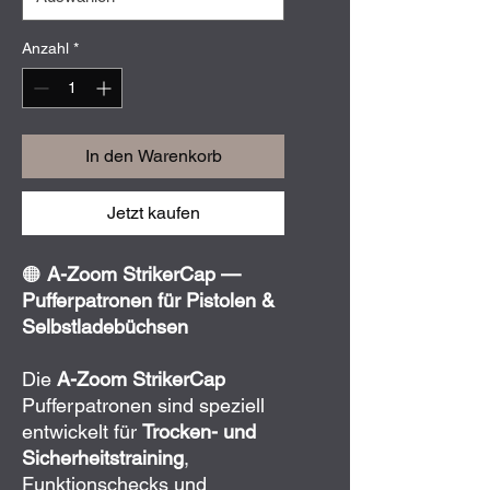
Anzahl
*
In den Warenkorb
Jetzt kaufen
🟠
A-Zoom StrikerCap —
Pufferpatronen für Pistolen &
Selbstladebüchsen
Die
A-Zoom StrikerCap
Pufferpatronen sind speziell
entwickelt für
Trocken- und
Sicherheitstraining
,
Funktionschecks und