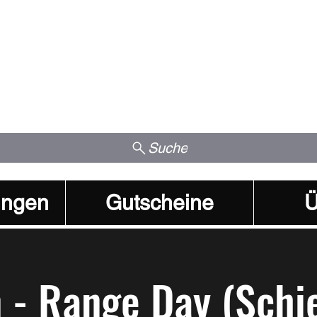
Suche
ungen
Gutscheine
Ü
 - Range Day (Schi