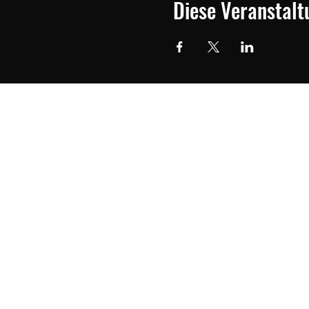
Diese Veranstalt
rvicezeiten
ach Terminvereinbarung)