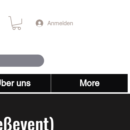
Anmelden
ber uns
More
eßevent)