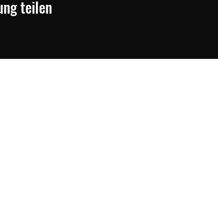
ung teilen
MiWa
Waffenhandel
info@miwawaffenhandel.de
069/861735
©2022 MiWa Waffenhandel UG